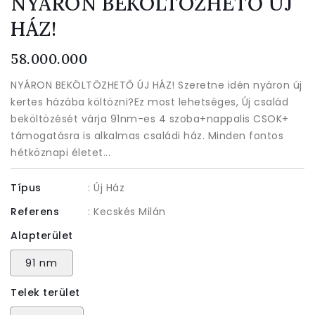
NYÁRON BEKÖLTÖZHETŐ ÚJ
HÁZ!
Normál
58.000.000
ár
NYÁRON BEKÖLTÖZHETŐ ÚJ HÁZ! Szeretne idén nyáron új
kertes házába költözni?Ez most lehetséges, Új család
beköltözését várja 91nm-es 4 szoba+nappalis CSOK+
támogatásra is alkalmas családi ház. Minden fontos
hétköznapi életet...
Típus
: Új Ház
Referens
: Kecskés Milán
Alapterület
91 nm
Telek terület