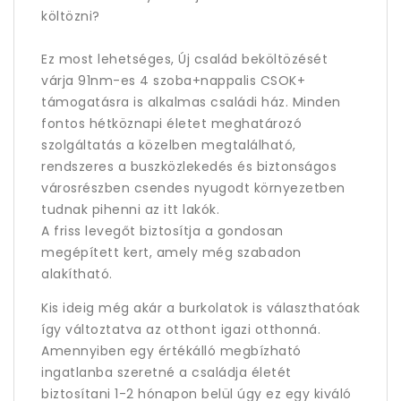
költözni?
Ez most lehetséges, Új család beköltözését
várja 91nm-es 4 szoba+nappalis CSOK+
támogatásra is alkalmas családi ház. Minden
fontos hétköznapi életet meghatározó
szolgáltatás a közelben megtalálható,
rendszeres a buszközlekedés és biztonságos
városrészben csendes nyugodt környezetben
tudnak pihenni az itt lakók.
A friss levegőt biztosítja a gondosan
megépített kert, amely még szabadon
alakítható.
Kis ideig még akár a burkolatok is választhatóak
így változtatva az otthont igazi otthonná.
Amennyiben egy értékálló megbízható
ingatlanba szeretné a családja életét
biztosítani 1-2 hónapon belül úgy ez egy kiváló