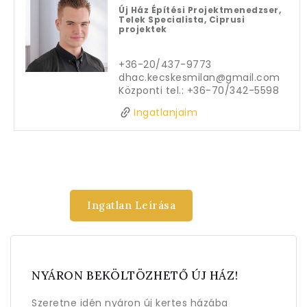
Új Ház Építési Projektmenedzser,
Telek Specialista, Ciprusi
projektek
+36-20/437-9773

dhac.kecskesmilan@gmail.com

Központi tel.: +36-70/342-5598
Ingatlanjaim
Ingatlan Leírása
NYÁRON BEKÖLTÖZHETŐ ÚJ HÁZ!
Szeretne idén nyáron új kertes házába