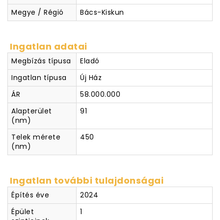
Megye / Régió
Bács-Kiskun
Ingatlan adatai
Megbízás típusa
Eladó
Ingatlan típusa
Új Ház
ÁR
58.000.000
Alapterület
91
(nm)
Telek mérete
450
(nm)
Ingatlan további tulajdonságai
Építés éve
2024
Épület
1