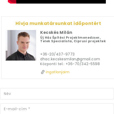
Hívja munkatársunkat időpontért
Kecskés Milán
Új Ház Építési Projektmenedzser,
Telek Specialista, Ciprusi projektek
+36-20/437-9773

dhac.kecskesmilan@gmail.com

Központi tel.: +36-70/342-5598
Ingatlanjaim
Név
E-mail-cím
*