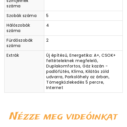
szintjeinek
száma
Szobák száma
5
Hálószobák
4
száma
Fürdőszobák
2
száma
Extrák
Új építésű, Energetika: A+, CSOK+
feltételeknek megfelelő,
Duplakomfortos, Gáz kazán -
padlófűtés, Klíma, Kilátás zöld
udvarra, Parkolóhely az árban,
Tömegközlekedés 5 percre,
Internet
Nézze meg videóinkat