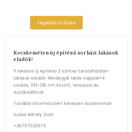
Ingatlan Leírása
Kecskeméten új építésű sorházi lakások
eladók!
11 lakásos új építésű 2 szintes társasházban
lakások eladók. Mindegyik lakás nappali+4
szobás, 103-135 nm között, terasszal és
autóbeállóval.
További információért keressen bizalommal!
Szabó Mihály Zsolt
+36707023573