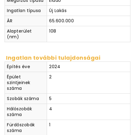
Megbízás típusa
Eladó
Ingatlan típusa
Új Lakás
ÁR
65.600.000
Alapterület
108
(nm)
Ingatlan további tulajdonságai
Építés éve
2024
Épület
2
szintjeinek
száma
Szobák száma
5
Hálószobák
4
száma
Fürdőszobák
1
száma