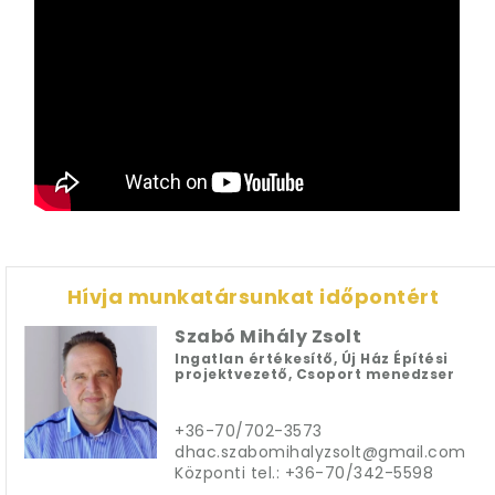
Hívja munkatársunkat időpontért
Szabó Mihály Zsolt
Ingatlan értékesítő, Új Ház Építési
projektvezető, Csoport menedzser
+36-70/702-3573

dhac.szabomihalyzsolt@gmail.com

Központi tel.: +36-70/342-5598