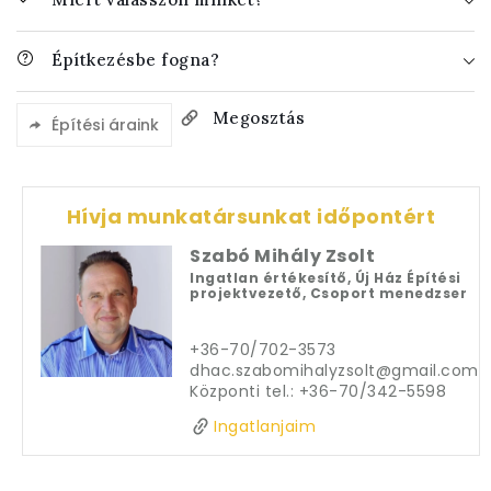
Építkezésbe fogna?
Megosztás
Építési áraink
Hívja munkatársunkat időpontért
Szabó Mihály Zsolt
Ingatlan értékesítő, Új Ház Építési
projektvezető, Csoport menedzser
+36-70/702-3573

dhac.szabomihalyzsolt@gmail.com

Központi tel.: +36-70/342-5598
Ingatlanjaim