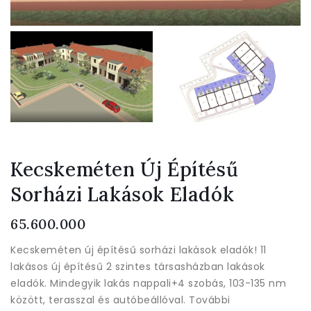
Kecskeméten Új Építésű
Sorházi Lakások Eladók
Normál
65.600.000
ár
Kecskeméten új építésű sorházi lakások eladók! 11
lakásos új építésű 2 szintes társasházban lakások
eladók. Mindegyik lakás nappali+4 szobás, 103-135 nm
között, terasszal és autóbeállóval. További