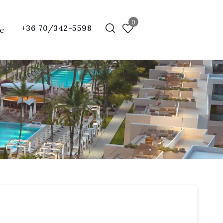
0
+36 70/342-5598
e