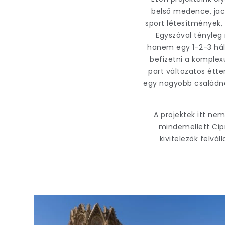
belső medence, jacu
sport létesítmények,
Egyszóval tényleg
hanem egy 1-2-3 háló
befizetni a komplex
part változatos étte
egy nagyobb családna
A projektek itt ne
mindemellett Cipr
kivitelezők felvál