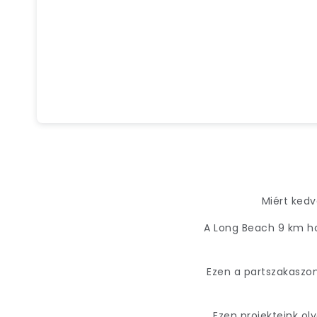
Miért kedv
A Long Beach 9 km ho
Ezen a partszakaszo
Ezen projekteink oly