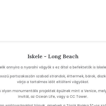
Iskele - Long Beach
elik annyira a nyaralni vágyók s ez által a befektetők is Iskel
sszú partszakaszán szabad strandok, éttermek, bárok, diszk
várja a tartalmas időt eltölteni vágyókat.
n olyan monumentális projektek épülnek mint a Venice, mel
invitál, az Ocean Life, vagy a CC Tower.
an sajátosságokkal bírnak, amelyek a Török Riviéra 5*-os szál