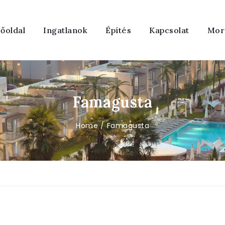
őoldal
Ingatlanok
Építés
Kapcsolat
Mor
Famagusta
Home
Famagusta