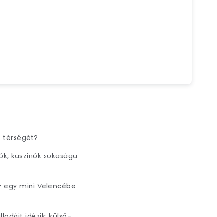
e térségét?
ók, kaszinók sokasága
y egy mini Velencébe
lodáit idézik: külső-