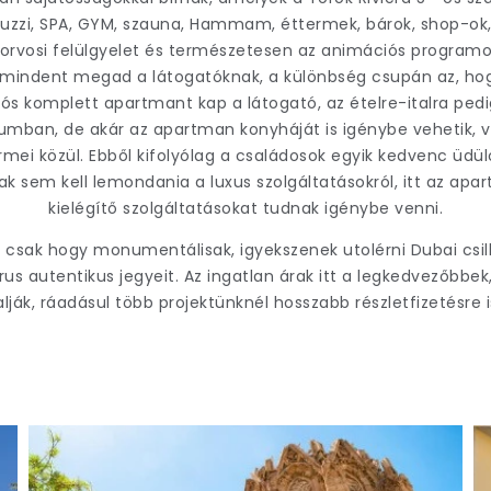
zzi, SPA, GYM, szauna, Hammam, éttermek, bárok, shop-ok, 
 orvosi felülgyelet és természetesen az animációs programo
 mindent megad a látogatóknak, a különbség csupán az, h
s komplett apartmant kap a látogató, az ételre-italra ped
umban, de akár az apartman konyháját is igénybe vehetik, 
rmei közül. Ebből kifolyólag a családosok egyik kedvenc üdül
k sem kell lemondania a luxus szolgáltatásokról, itt az ap
kielégítő szolgáltatásokat tudnak igénybe venni.
m csak hogy monumentálisak, igyekszenek utolérni Dubai csi
us autentikus jegyeit. Az ingatlan árak itt a legkedvezőbbek
lalják, ráadásul több projektünknél hosszabb részletfizetésre i