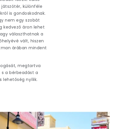
játszótér, különféle
król is gondoskodnak.
ogy nem egy szobát
ig kedvező áron lehet
vagy választhatnak a
őhelyévé vált, hiszen
artman árában mindent
llogását, megtartva
, s a bérbeadást a
s lehetőség nyílik.